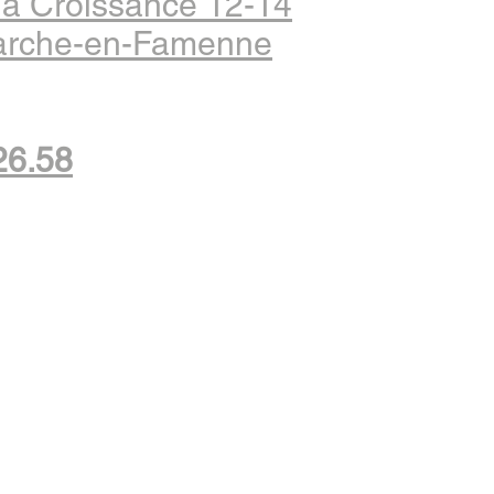
la Croissance 12-14
arche-en-Famenne
26.58