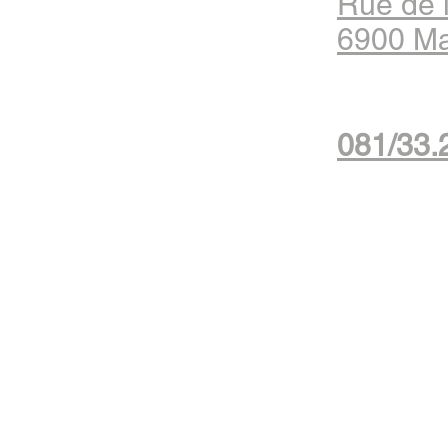
Rue de 
6900 M
081/33.