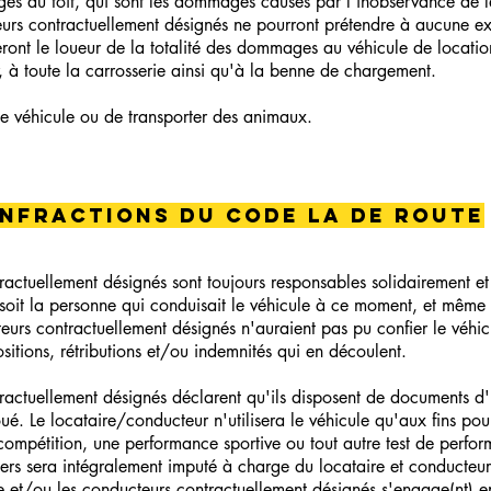
s au toit, qui sont les dommages causés par l'inobservance de la
teurs contractuellement désignés ne pourront prétendre à aucune 
seront le loueur de la totalité des dommages au véhicule de locat
, à toute la carrosserie ainsi qu'à la benne de chargement.
s le véhicule ou de transporter des animaux.
infractions du code la de route
ractuellement désignés sont toujours responsables solidairement et 
soit la personne qui conduisait le véhicule à ce moment, et même 
eurs contractuellement désignés n'auraient pas pu confier le véhicu
itions, rétributions et/ou indemnités qui en découlent.
ractuellement désignés déclarent qu'ils disposent de documents d'
é. Le locataire/conducteur n'utilisera le véhicule qu'aux fins pour
e compétition, une performance sportive ou tout autre test de perfo
tiers sera intégralement imputé à charge du locataire et conducteu
re et/ou les conducteurs contractuellement désignés s'engage(nt) e