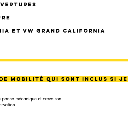
uvertures
URE
NIA ET VW GRAND CALIFORNIA
 de mobilité qui sont inclus si j
e panne mécanique et crevaison
servation