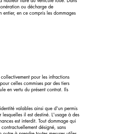
 hauteur libre du véhicule loué. Dans
exonération ou décharge de
ion entier, en ce compris les dommages
collectivement pour les infractions
pour celles commises par des tiers
le en vertu du présent contrat. Ils
identité valables ainsi que d'un permis
 lesquelles il est destiné. L'usage à des
rmances est interdit. Tout dommage qui
r contractuellement désigné, sans
n outre à prendre toutes mesures utiles