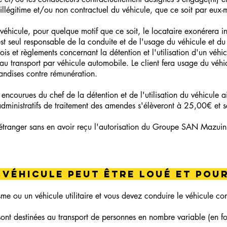
illégitime et/ou non contractuel du véhicule, que ce soit par eux-
véhicule, pour quelque motif que ce soit, le locataire exonérera i
 est seul responsable de la conduite et de l'usage du véhicule et du 
ois et règlements concernant la détention et l'utilisation d'un vé
f au transport par véhicule automobile. Le client fera usage du véhic
andises contre rémunération.
encourues du chef de la détention et de l'utilisation du véhicule a
s administratifs de traitement des amendes s'élèveront à 25,00€ et 
à l'étranger sans en avoir reçu l'autorisation du Groupe SAN Mazuin
e véhicule peut être loué et pou
sme ou un véhicule utilitaire et vous devez conduire le véhicule
 sont destinées au transport de personnes en nombre variable (en f