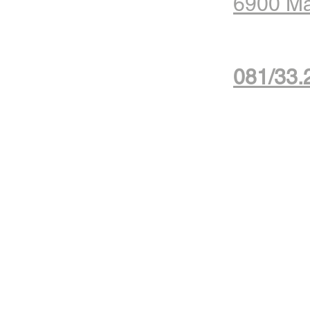
6900 M
081/33.