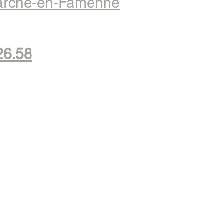
arche-en-Famenne
26.58